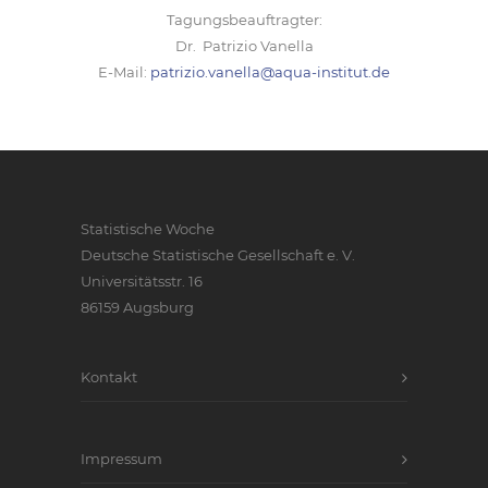
Tagungsbeauftragter:
Dr. Patrizio Vanella
E-Mail:
patrizio.vanella@aqua-institut.de
Statistische Woche
Deutsche Statistische Gesellschaft e. V.
Universitätsstr. 16
86159 Augsburg
Kontakt
Impressum