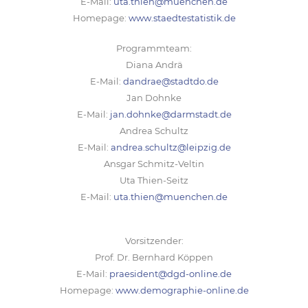
E-Mail:
uta.thien@muenchen.de
Homepage:
www.staedtestatistik.de
Programmteam:
Diana Andrä
E-Mail:
dandrae@stadtdo.de
Jan Dohnke
E-Mail:
jan.dohnke@darmstadt.de
Andrea Schultz
E-Mail:
andrea.schultz@leipzig.de
Ansgar Schmitz-Veltin
Uta Thien-Seitz
E-Mail:
uta.thien@muenchen.de
Vorsitzender:
Prof. Dr. Bernhard Köppen
E-Mail:
praesident@dgd-online.de
Homepage:
www.demographie-online.de