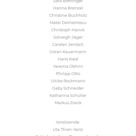
Sara Bleninger
Hanna Brenzel
Christine Buchholz
Matei Demetrescu
Christoph Hanck
Solveigh Jäger
Carsten Jentsch
Göran Kauermann
Hans Kiesl
Yarema Okhrin
Philipp Otto
Ulrike Rockmann
Gaby Schneider
Katharina Schüller
Markus Zwick
Vorsitzende:
Uta Thien-Seitz