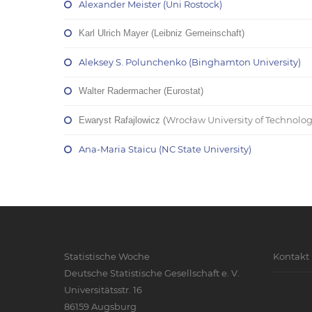
Alexander Meister (Uni Rostock)
Karl Ulrich Mayer (Leibniz Gemeinschaft)
Aleksey S. Polunchenko (Binghamton University)
Walter Radermacher (Eurostat)
Wrocław University of Technolo
Ewaryst Rafajlowicz (
Ana-Maria Staicu (NC State University)
Statistische Woche
Kontakt
Deutsche Statistische Gesellschaft e. V.
Universitätsstr. 16
86159 Augsburg