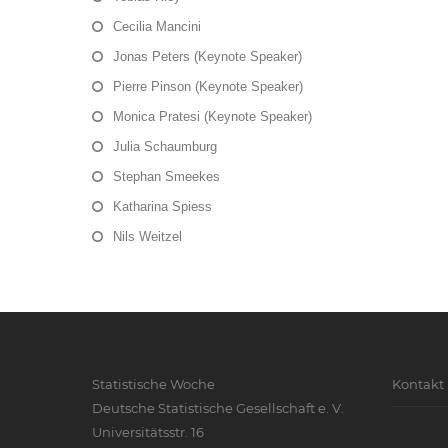
Cecilia Mancini
Jonas Peters (Keynote Speaker)
Pierre Pinson (Keynote Speaker)
Monica Pratesi (Keynote Speaker)
Julia Schaumburg
Stephan Smeekes
Katharina Spiess
Nils Weitzel
Statistische Woche
Kontakt
Deutsche Statistische Gesellschaft e. V.
Universitätsstr. 16