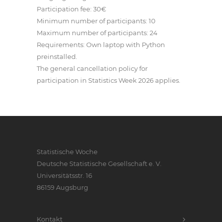
Participation fee: 30€
Minimum number of participants: 10
Maximum number of participants: 24
Requirements: Own laptop with Python
preinstalled.
The general cancellation policy for
participation in Statistics Week 2026 applies.
Statistische Woche
Deutsche Statistische Gesellschaft e. V.
Universitätsstr. 16
86159 Augsburg
Kontakt