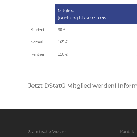
Mitglied
(Buchung bis 31.07.2026)
Student
60 €
Normal
165 €
Rentner
110 €
Jetzt DStatG Mitglied werden! Inform
Statistische Woche
Kontakt